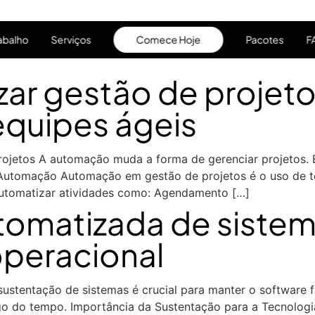
abalho
Serviços
Comece Hoje
Pacotes
F
abalho
Serviços
Comece Hoje
Pacotes
F
r gestão de projetos
equipes ágeis
etos A automação muda a forma de gerenciar projetos. Ela
 Automação Automação em gestão de projetos é o uso de te
utomatizar atividades como: Agendamento […]
tomatizada de sistem
operacional
stentação de sistemas é crucial para manter o software 
go do tempo. Importância da Sustentação para a Tecnolog