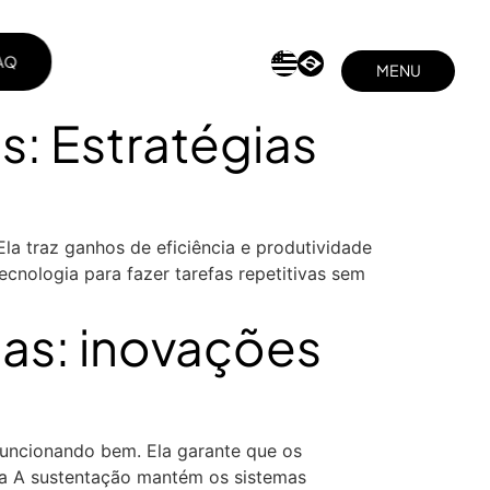
AQ
MENU
AQ
MENU
FECHAR
: Estratégias
FECHAR
 traz ganhos de eficiência e produtividade
cnologia para fazer tarefas repetitivas sem
as: inovações
funcionando bem. Ela garante que os
ia A sustentação mantém os sistemas