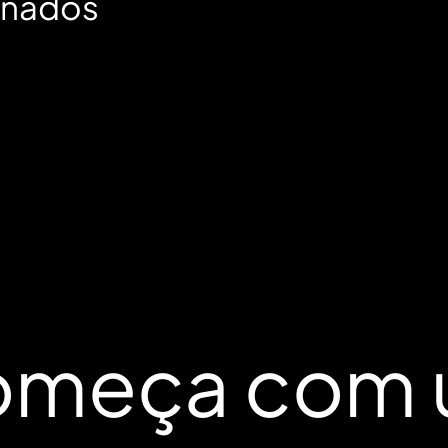
inados
omeça com