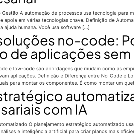
estão A automação de processos usa tecnologia para melh
e se apoia em várias tecnologias chave. Definição de Aut
m a ajuda humana. Você usa software […]
soluções no-code: Po
o de aplicações se
e e low-code são abordagens que mudam como as empres
am aplicações. Definição e Diferença entre No-Code e Lo
isuais para montar os componentes. É como montar um que
stratégico automatiz
ariais com IA
tomatizado O planejamento estratégico automatizado usa
lises e inteligência artificial para criar planos mais efic