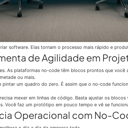
ar software. Elas tornam o processo mais rápido e produt
enta de Agilidade em Proje
es. As plataformas no-code têm blocos prontos que você ar
 metade ou mais.
intar um quadro do zero. É assim que o no-code funciona.
cisa mexer em linhas de código. Basta ajustar os blocos v
ias. Você faz um protótipo em pouco tempo e vê se funcion
ncia Operacional com No-Co
melhora o dia a dia da empresa toda.