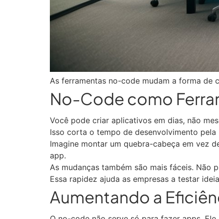
As ferramentas no-code mudam a forma de cri
No-Code como Ferram
Você pode criar aplicativos em dias, não mes
Isso corta o tempo de desenvolvimento pela
Imagine montar um quebra-cabeça em vez de p
app.
As mudanças também são mais fáceis. Não pre
Essa rapidez ajuda as empresas a testar ide
Aumentando a Eficiê
O no-code não serve só para fazer apps. Ele 