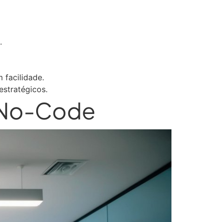
.
facilidade.
stratégicos.
s No-Code