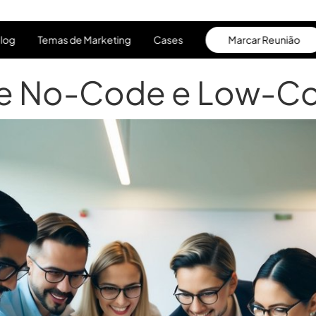
log
Temas de Marketing
Cases
Marcar Reunião
log
Temas de Marketing
Cases
Marcar Reunião
e No-Code e Low-C