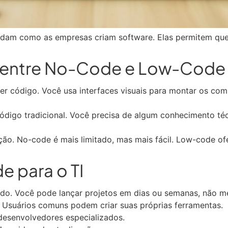
am como as empresas criam software. Elas permitem que
a entre No-Code e Low-Code
er código. Você usa interfaces visuais para montar os co
digo tradicional. Você precisa de algum conhecimento t
zação. No-code é mais limitado, mas mais fácil. Low-code o
 para o TI
pido. Você pode lançar projetos em dias ou semanas, não m
. Usuários comuns podem criar suas próprias ferramentas.
desenvolvedores especializados.