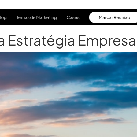
log
Temas de Marketing
Cases
Marcar Reunião
log
Temas de Marketing
Cases
Marcar Reunião
Estratégia Empresar